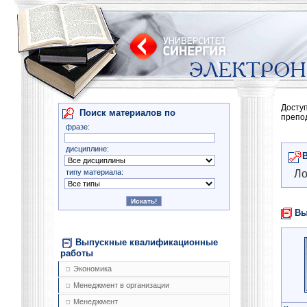
Досту
Поиск материалов по
препо
фразе:
дисциплине:
типу материала:
Ло
Вы
Выпускные квалификационные
работы
Экономика
Менеджмент в организации
Менеджмент