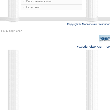
Иностранные языки
Педагогика
Copyright © Московский финансо
Наши партнеры:
vuz.edunetwork.ru
co