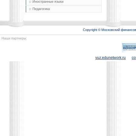
Иностранные языки
Педагогика
Copyright © Московский финансо
Наши партнеры:
vuz.edunetwork.ru
co