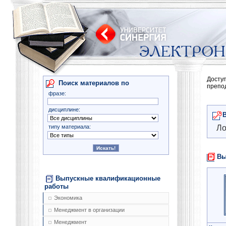
Досту
Поиск материалов по
препо
фразе:
дисциплине:
типу материала:
Ло
Вы
Выпускные квалификационные
работы
Экономика
Менеджмент в организации
Менеджмент