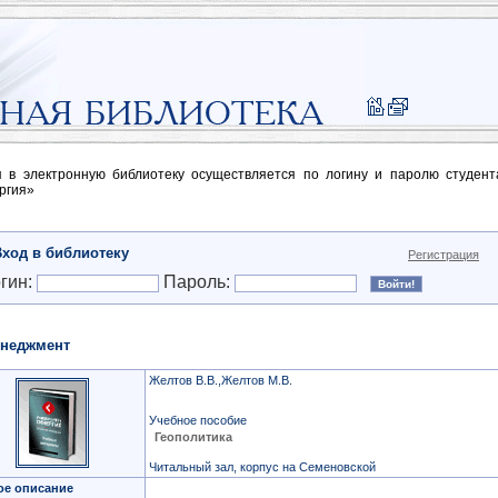
п в электронную библиотеку осуществляется по логину и паролю студен
ргия»
Вход в библиотеку
Регистрация
гин:
Пароль:
неджмент
Желтов В.В.,Желтов М.В.
Учебное пособие
Геополитика
Читальный зал, корпус на Семеновской
ое описание