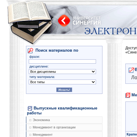
Досту
Поиск материалов по
«Сине
фразе:
дисциплине:
типу материала:
Ло
Ме
Выпускные квалификационные
работы
Экономика
Менеджмент в организации
Кратк
Менеджмент