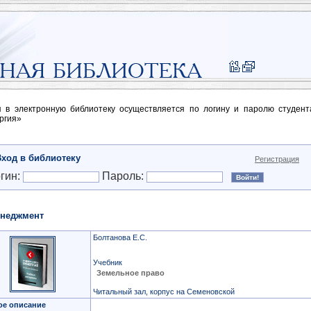
п в электронную библиотеку осуществляется по логину и паролю студен
ргия»
Вход в библиотеку
Регистрация
гин:
Пароль:
неджмент
Болтанова Е.С.
Учебник
Земельное право
Читальный зал, корпус на Семеновской
ое описание