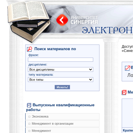
Досту
Поиск материалов по
«Сине
фразе:
дисциплине:
типу материала:
Ло
Ме
Выпускные квалификационные
работы
Экономика
Менеджмент в организации
Кратк
Менеджмент