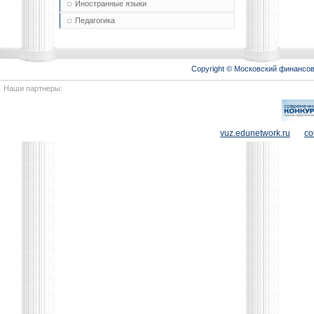
Иностранные языки
Педагогика
Copyright © Московский финансо
Наши партнеры:
vuz.edunetwork.ru
co