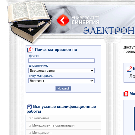
Досту
Поиск материалов по
препо
фразе:
дисциплине:
типу материала:
Ло
Ме
Выпускные квалификационные
работы
Экономика
Менеджмент в организации
Менеджмент