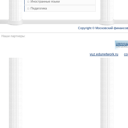
Иностранные языки
Педагогика
Copyright © Московский финансо
Наши партнеры:
vuz.edunetwork.ru
co