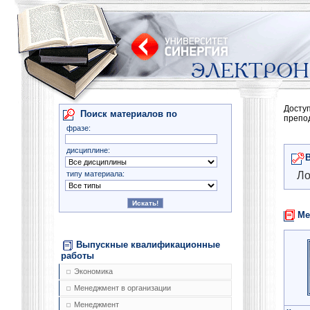
Досту
Поиск материалов по
препо
фразе:
дисциплине:
типу материала:
Ло
Ме
Выпускные квалификационные
работы
Экономика
Менеджмент в организации
Менеджмент