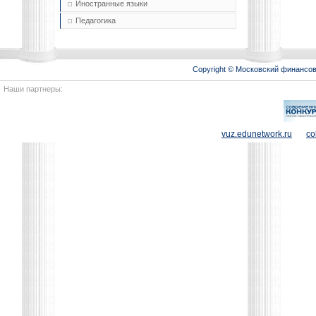
Иностранные языки
Педагогика
Copyright © Московский финансо
Наши партнеры:
vuz.edunetwork.ru
co