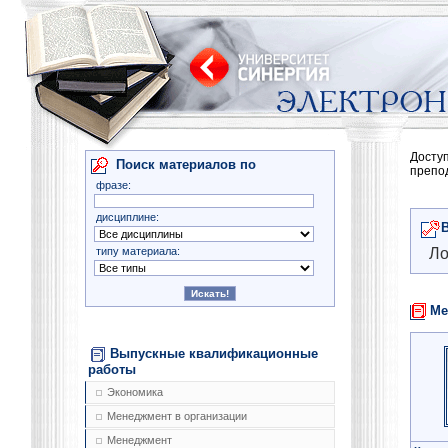
Досту
Поиск материалов по
препо
фразе:
дисциплине:
типу материала:
Ло
Ме
Выпускные квалификационные
работы
Экономика
Менеджмент в организации
Менеджмент