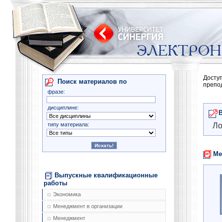
Досту
Поиск материалов по
препо
фразе:
дисциплине:
типу материала:
Ло
Ме
Выпускные квалификационные
работы
Экономика
Менеджмент в организации
Менеджмент