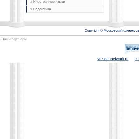
Иностранные языки
Педагогика
Copyright © Московский финансо
Наши партнеры:
vuz.edunetwork.ru
co