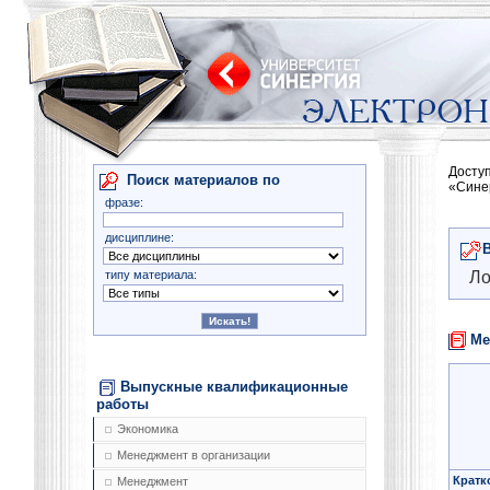
Досту
Поиск материалов по
«Сине
фразе:
дисциплине:
типу материала:
Ло
Ме
Выпускные квалификационные
работы
Экономика
Менеджмент в организации
Кратк
Менеджмент