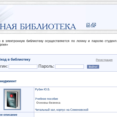
п в электронную библиотеку осуществляется по логину и паролю студен
ргия»
Вход в библиотеку
Регистрация
гин:
Пароль:
неджмент
Рубин Ю.Б.
Учебное пособие
Основы бизнеса
Читальный зал, корпус на Семеновской
ое описание