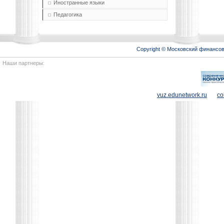
Иностранные языки
Педагогика
Copyright © Московский финансо
Наши партнеры:
vuz.edunetwork.ru
co