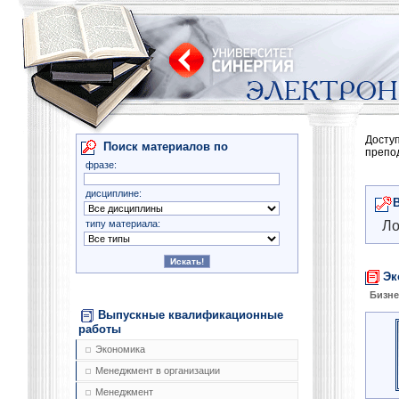
Досту
Поиск материалов по
препо
фразе:
дисциплине:
типу материала:
Ло
Эк
Бизне
Выпускные квалификационные
работы
Экономика
Менеджмент в организации
Менеджмент