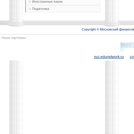
Иностранные языки
Педагогика
Copyright © Московский финансо
Наши партнеры:
vuz.edunetwork.ru
co