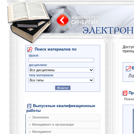
Досту
Поиск материалов по
препо
фразе:
дисциплине:
типу материала:
Ло
Пр
Психо
Выпускные квалификационные
работы
Экономика
Менеджмент в организации
Менеджмент