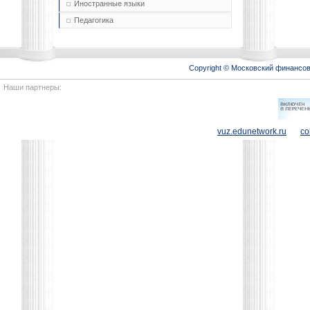
Иностранные языки
Педагогика
Copyright © Московский финансо
Наши партнеры:
vuz.edunetwork.ru
co