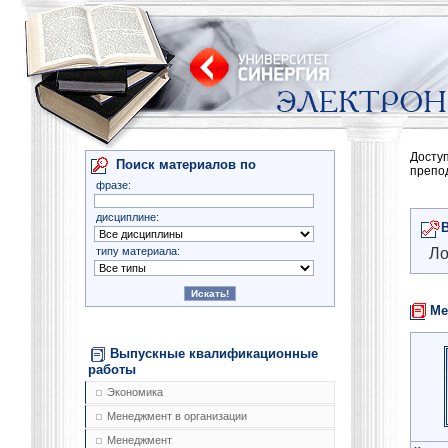
Досту
Поиск материалов по
препо
фразе:
дисциплине:
типу материала:
Ло
Ме
Выпускные квалификационные
работы
Экономика
Менеджмент в организации
Менеджмент