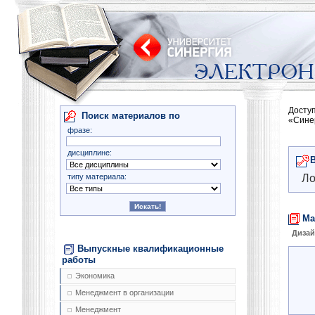
Досту
Поиск материалов по
«Сине
фразе:
дисциплине:
типу материала:
Ло
Ма
Диза
Выпускные квалификационные
работы
Экономика
Менеджмент в организации
Менеджмент