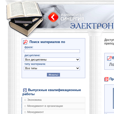
Досту
Поиск материалов по
препо
фразе:
дисциплине:
типу материала:
Ло
Пр
Выпускные квалификационные
работы
Экономика
Менеджмент в организации
Менеджмент