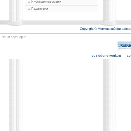
Иностранные языки
Педагогика
Copyright © Московский финансо
Наши партнеры:
vuz.edunetwork.ru
co