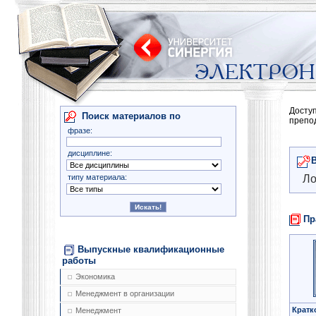
Досту
Поиск материалов по
препо
фразе:
дисциплине:
типу материала:
Ло
Пр
Выпускные квалификационные
работы
Экономика
Менеджмент в организации
Кратк
Менеджмент