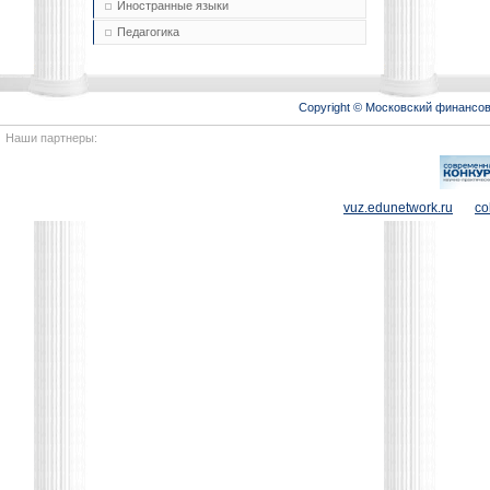
Иностранные языки
Педагогика
Copyright © Московский финансо
Наши партнеры:
vuz.edunetwork.ru
co