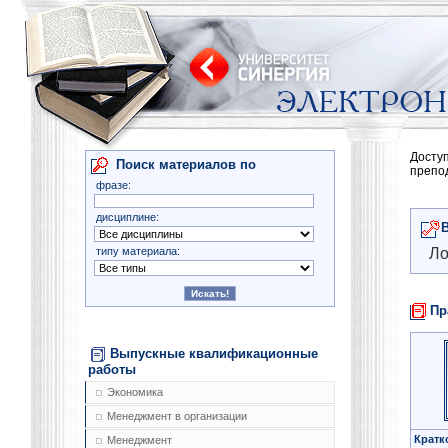
Досту
Поиск материалов по
препо
фразе:
дисциплине:
типу материала:
Ло
Пр
Выпускные квалификационные
работы
Экономика
Менеджмент в организации
Кратк
Менеджмент