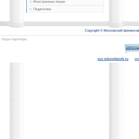
Иностранные языки
Педагогика
Copyright © Московский финансо
Наши партнеры:
vuz.edunetwork.ru
co