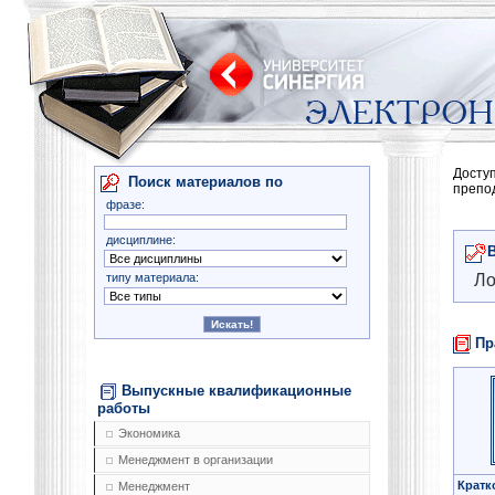
Досту
Поиск материалов по
препо
фразе:
дисциплине:
типу материала:
Ло
Пр
Выпускные квалификационные
работы
Экономика
Менеджмент в организации
Кратк
Менеджмент