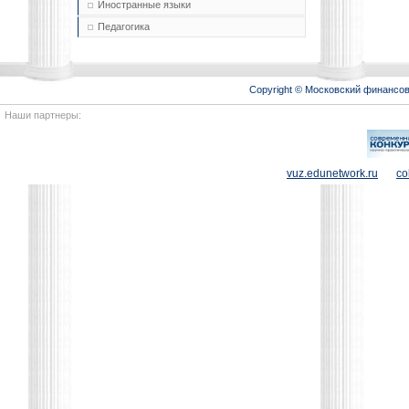
Иностранные языки
Педагогика
Copyright © Московский финансо
Наши партнеры:
vuz.edunetwork.ru
co