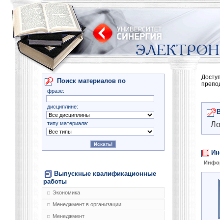
Досту
Поиск материалов по
препо
фразе:
дисциплине:
типу материала:
Ло
Ин
Инфо
Выпускные квалификационные
работы
Экономика
Менеджмент в организации
Менеджмент