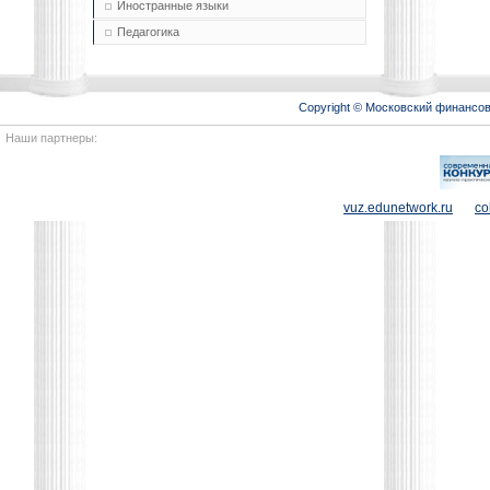
Иностранные языки
Педагогика
Copyright © Московский финансо
Наши партнеры:
vuz.edunetwork.ru
co