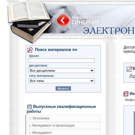
Досту
Поиск материалов по
препо
фразе:
дисциплине:
типу материала:
Ло
Ин
Инфо
Выпускные квалификационные
работы
Экономика
Менеджмент в организации
Менеджмент