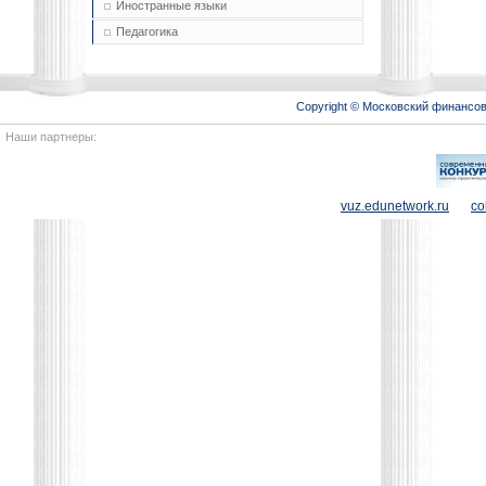
Иностранные языки
Педагогика
Copyright © Московский финансо
Наши партнеры:
vuz.edunetwork.ru
co