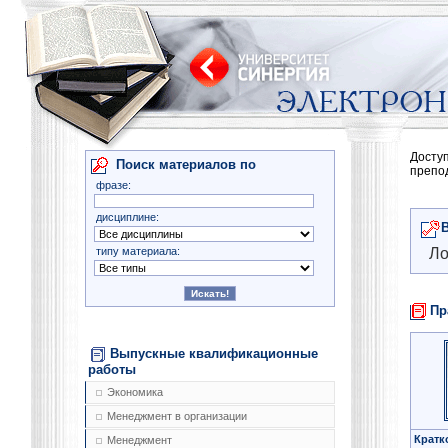
Досту
Поиск материалов по
препо
фразе:
дисциплине:
типу материала:
Ло
Пр
Выпускные квалификационные
работы
Экономика
Менеджмент в организации
Кратк
Менеджмент