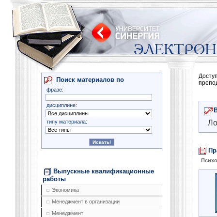
Досту
Поиск материалов по
препо
фразе:
дисциплине:
типу материала:
Ло
Пр
Психо
Выпускные квалификационные
работы
Экономика
Менеджмент в организации
Менеджмент