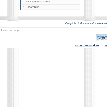
Иностранные языки
Педагогика
Copyright © Московский финансо
Наши партнеры:
vuz.edunetwork.ru
co