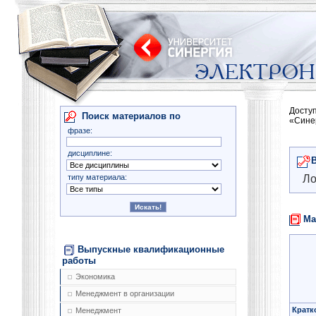
Досту
Поиск материалов по
«Сине
фразе:
дисциплине:
типу материала:
Ло
Ма
Выпускные квалификационные
работы
Экономика
Менеджмент в организации
Кратк
Менеджмент