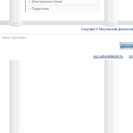
Иностранные языки
Педагогика
Copyright © Московский финансо
Наши партнеры:
vuz.edunetwork.ru
co