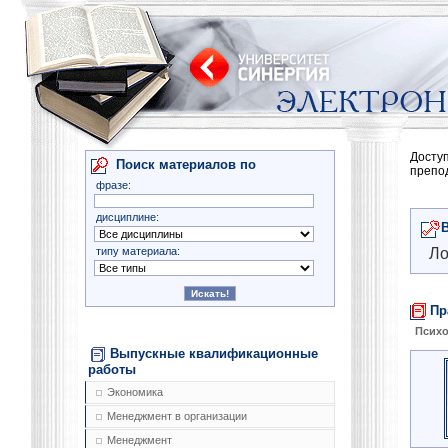
Досту
Поиск материалов по
препо
фразе:
дисциплине:
типу материала:
Ло
Пр
Психо
Выпускные квалификационные
работы
Экономика
Менеджмент в организации
Менеджмент