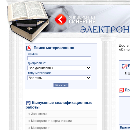
Досту
Поиск материалов по
«Сине
фразе:
дисциплине:
типу материала:
Ло
Пр
Выпускные квалификационные
работы
Экономика
Менеджмент в организации
Кратк
Менеджмент