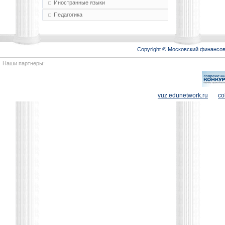
Иностранные языки
Педагогика
Copyright © Московский финансо
Наши партнеры:
vuz.edunetwork.ru
co