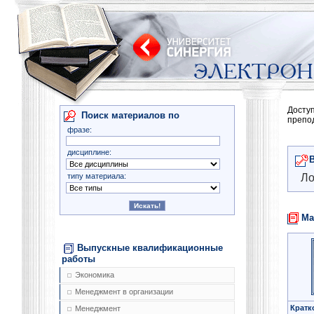
Досту
Поиск материалов по
препо
фразе:
дисциплине:
типу материала:
Ло
Ма
Выпускные квалификационные
работы
Экономика
Менеджмент в организации
Кратк
Менеджмент