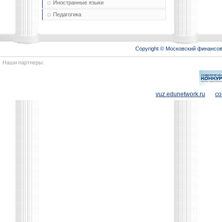
Иностранные языки
Педагогика
Copyright © Московский финансо
Наши партнеры:
vuz.edunetwork.ru
co