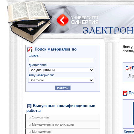
Досту
Поиск материалов по
препо
фразе:
дисциплине:
типу материала:
Ло
Пр
Выпускные квалификационные
работы
Экономика
Менеджмент в организации
Кратк
Менеджмент