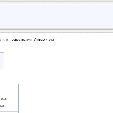
та или преподавателя Университета
Ц ФиК
вый