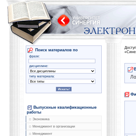
Досту
Поиск материалов по
«Сине
фразе:
дисциплине:
типу материала:
Ло
Фи
Выпускные квалификационные
работы
Экономика
Менеджмент в организации
Менеджмент