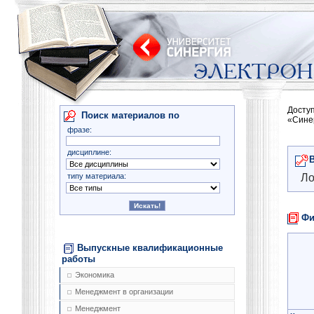
Досту
Поиск материалов по
«Сине
фразе:
дисциплине:
типу материала:
Ло
Фи
Выпускные квалификационные
работы
Экономика
Менеджмент в организации
Менеджмент