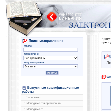
Досту
Поиск материалов по
препо
фразе:
дисциплине:
типу материала:
Ло
Фи
Выпускные квалификационные
работы
Экономика
Менеджмент в организации
Менеджмент