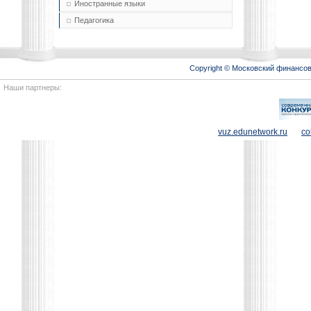
Иностранные языки
Педагогика
Copyright © Московский финансо
Наши партнеры:
vuz.edunetwork.ru
co