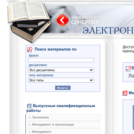
Досту
Поиск материалов по
препо
фразе:
дисциплине:
типу материала:
Ло
Ме
Выпускные квалификационные
работы
Экономика
Менеджмент в организации
Менеджмент