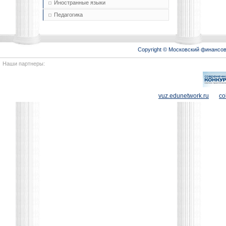
Иностранные языки
Педагогика
Copyright © Московский финансо
Наши партнеры:
vuz.edunetwork.ru
co