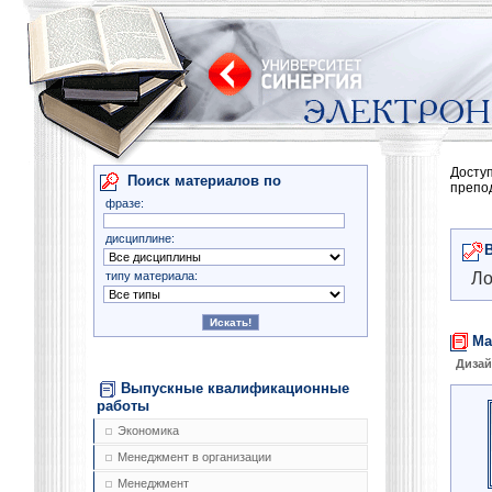
Досту
Поиск материалов по
препо
фразе:
дисциплине:
типу материала:
Ло
Ма
Диза
Выпускные квалификационные
работы
Экономика
Менеджмент в организации
Менеджмент