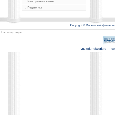
Иностранные языки
Педагогика
Copyright © Московский финансо
Наши партнеры:
vuz.edunetwork.ru
co