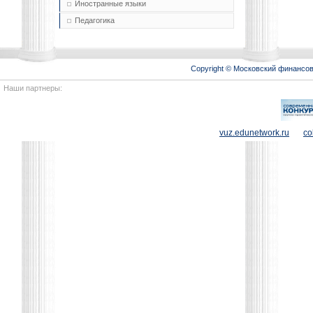
Иностранные языки
Педагогика
Copyright © Московский финансо
Наши партнеры:
vuz.edunetwork.ru
co