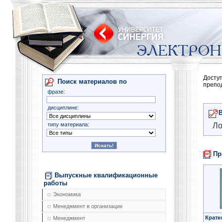
Досту
Поиск материалов по
препо
фразе:
дисциплине:
типу материала:
Ло
Пр
Выпускные квалификационные
работы
Экономика
Менеджмент в организации
Кратк
Менеджмент