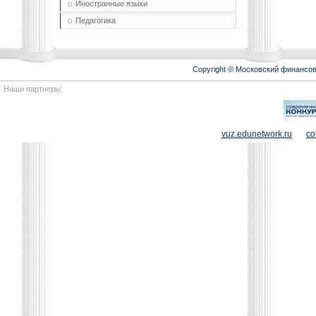
Иностранные языки
Педагогика
Copyright © Московский финансо
Наши партнеры:
vuz.edunetwork.ru
co