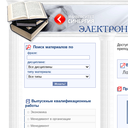
Досту
Поиск материалов по
препо
фразе:
дисциплине:
типу материала:
Ло
Пр
Выпускные квалификационные
работы
Экономика
Менеджмент в организации
Менеджмент