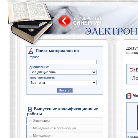
Досту
Поиск материалов по
препо
фразе:
дисциплине:
типу материала:
Ло
Ме
Выпускные квалификационные
работы
Экономика
Менеджмент в организации
Менеджмент
Кратк