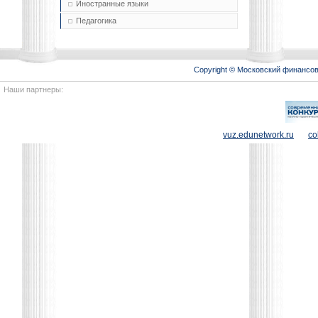
Иностранные языки
Педагогика
Copyright © Московский финансо
Наши партнеры:
vuz.edunetwork.ru
co