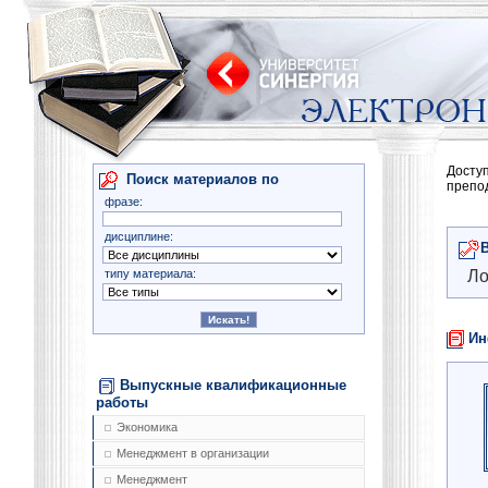
Досту
Поиск материалов по
препо
фразе:
дисциплине:
типу материала:
Ло
Ин
Выпускные квалификационные
работы
Экономика
Менеджмент в организации
Менеджмент