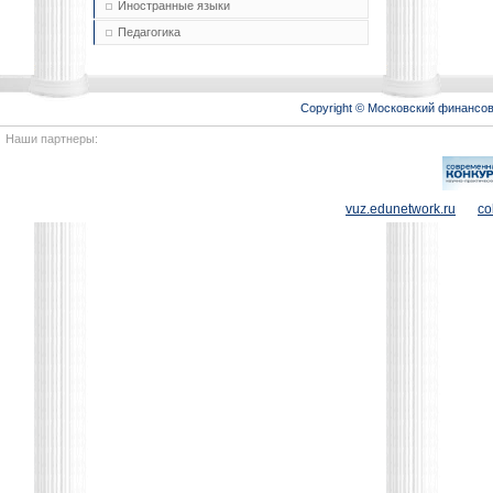
Иностранные языки
Педагогика
Copyright © Московский финансо
Наши партнеры:
vuz.edunetwork.ru
co