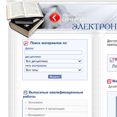
Досту
Поиск материалов по
препо
фразе:
дисциплине:
типу материала:
Ло
Ма
Диза
Выпускные квалификационные
работы
Экономика
Менеджмент в организации
Менеджмент