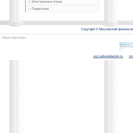
Иностранные языки
Педагогика
Copyright © Московский финансо
Наши партнеры:
vuz.edunetwork.ru
co