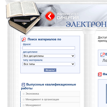
Досту
Поиск материалов по
препо
фразе:
дисциплине:
типу материала:
Ло
Фи
Выпускные квалификационные
работы
Экономика
Менеджмент в организации
Менеджмент