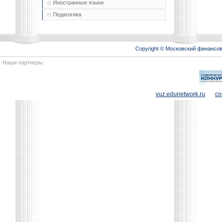
Иностранные языки
Педагогика
Copyright © Московский финансо
Наши партнеры:
vuz.edunetwork.ru
co