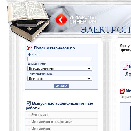
Досту
Поиск материалов по
препо
фразе:
дисциплине:
типу материала:
Ло
Ме
Управ
Выпускные квалификационные
работы
Экономика
Менеджмент в организации
Менеджмент