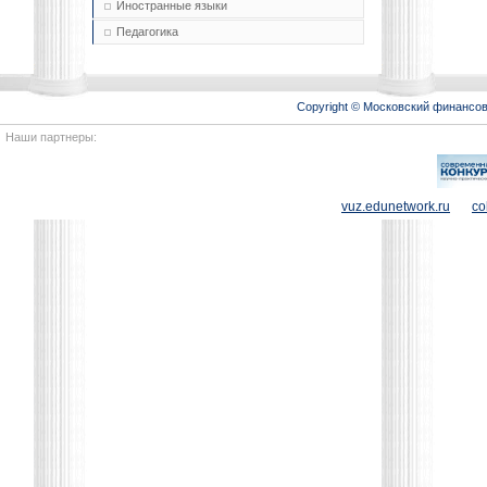
Иностранные языки
Педагогика
Copyright © Московский финансо
Наши партнеры:
vuz.edunetwork.ru
co