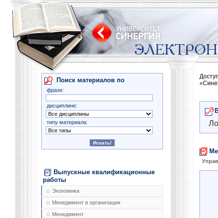
Досту
Поиск материалов по
«Сине
фразе:
дисциплине:
типу материала:
Ло
Ме
Управ
Выпускные квалификационные
работы
Экономика
Менеджмент в организации
Менеджмент