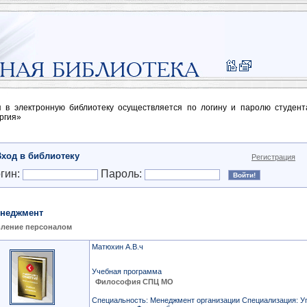
п в электронную библиотеку осуществляется по логину и паролю студен
ргия»
Вход в библиотеку
Регистрация
гин:
Пароль:
неджмент
ление персоналом
Матюхин А.В.ч
Учебная программа
Философия СПЦ МО
Специальность: Менеджмент организации Специализация: У