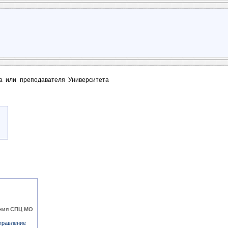
та или преподавателя Университета
ения СПЦ МО
правление