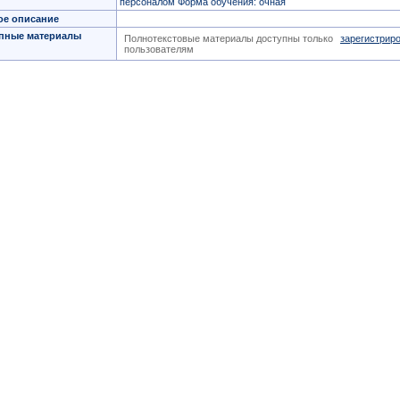
персоналом Форма обучения: очная
ое описание
пные материалы
Полнотекстовые материалы доступны только
зарегистрир
пользователям