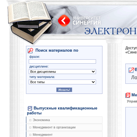
Досту
Поиск материалов по
«Сине
фразе:
дисциплине:
типу материала:
Ло
Ме
Управ
Выпускные квалификационные
работы
Экономика
Менеджмент в организации
Менеджмент