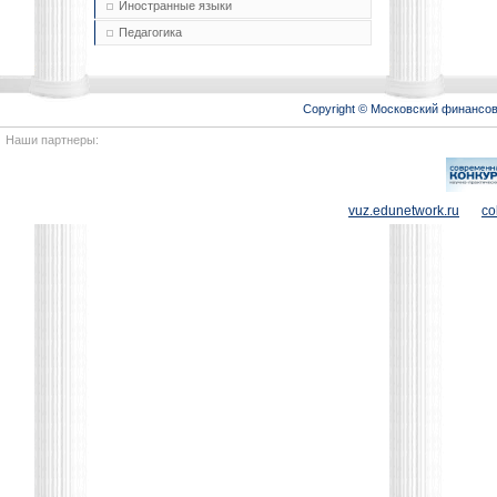
Иностранные языки
Педагогика
Copyright © Московский финансо
Наши партнеры:
vuz.edunetwork.ru
co