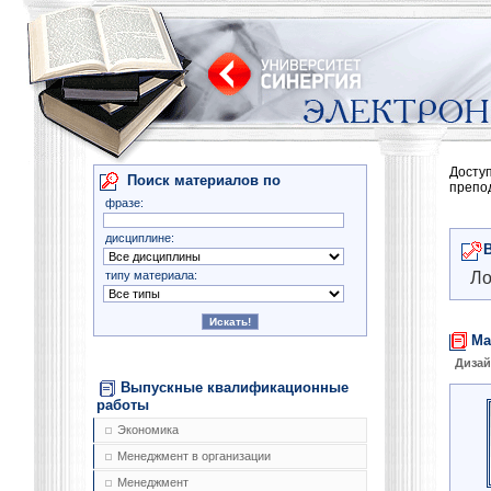
Досту
Поиск материалов по
препо
фразе:
дисциплине:
типу материала:
Ло
Ма
Диза
Выпускные квалификационные
работы
Экономика
Менеджмент в организации
Менеджмент