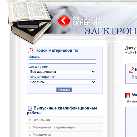
Досту
Поиск материалов по
«Сине
фразе:
дисциплине:
типу материала:
Ло
Ма
Диза
Выпускные квалификационные
работы
Экономика
Менеджмент в организации
Менеджмент