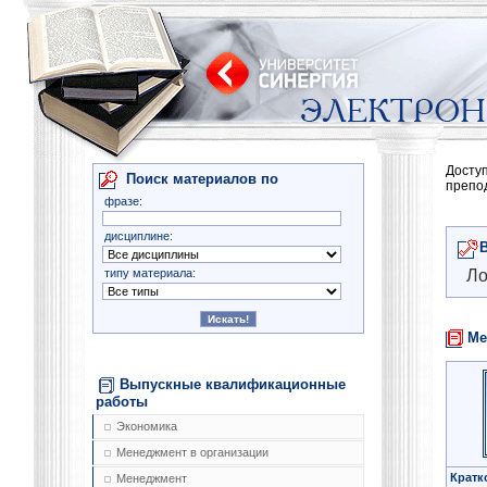
Досту
Поиск материалов по
препо
фразе:
дисциплине:
типу материала:
Ло
Ме
Выпускные квалификационные
работы
Экономика
Менеджмент в организации
Кратк
Менеджмент