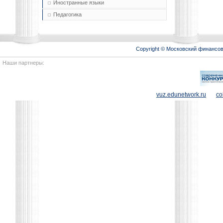
Иностранные языки
Педагогика
Copyright © Московский финансо
Наши партнеры:
vuz.edunetwork.ru
co