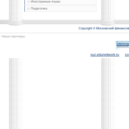
Иностранные языки
Педагогика
Copyright © Московский финансо
Наши партнеры:
vuz.edunetwork.ru
co