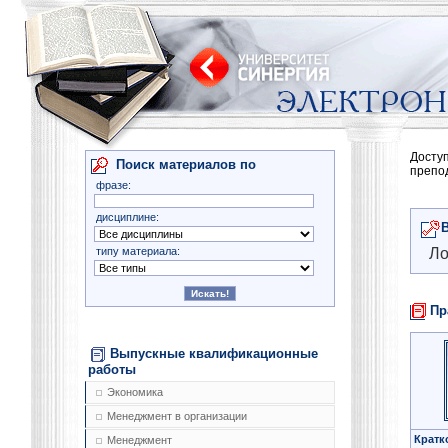
Досту
Поиск материалов по
препо
фразе:
дисциплине:
типу материала:
Ло
Пр
Выпускные квалификационные
работы
Экономика
Менеджмент в организации
Кратк
Менеджмент