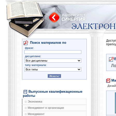
Досту
Поиск материалов по
препо
фразе:
дисциплине:
типу материала:
Ло
Ма
Диза
Выпускные квалификационные
работы
Экономика
Менеджмент в организации
Менеджмент