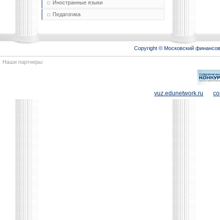
Иностранные языки
Педагогика
Copyright © Московский финансо
Наши партнеры:
vuz.edunetwork.ru
co