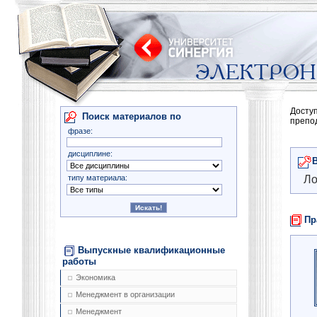
Досту
Поиск материалов по
препо
фразе:
дисциплине:
типу материала:
Ло
Пр
Выпускные квалификационные
работы
Экономика
Менеджмент в организации
Менеджмент