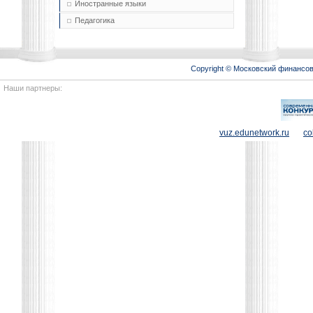
Иностранные языки
Педагогика
Copyright © Московский финансо
Наши партнеры:
vuz.edunetwork.ru
co