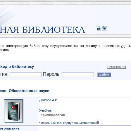
п в электронную библиотеку осуществляется по логину и паролю студен
ргия»
Вход в библиотеку
Регистрация
гин:
Пароль:
аво. Общественные науки
Долгова А.И.
Учебник
Криминология
Читальный зал, корпус на Семеновской
ое описание