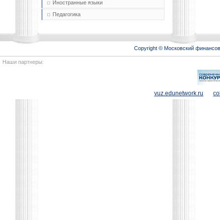
Иностранные языки
Педагогика
Copyright © Московский финансо
Наши партнеры:
vuz.edunetwork.ru
co