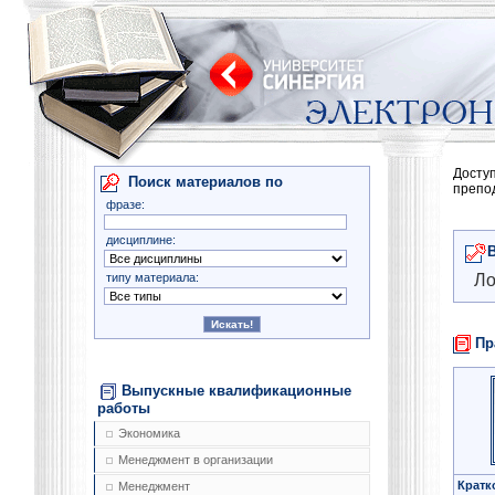
Досту
Поиск материалов по
препо
фразе:
дисциплине:
типу материала:
Ло
Пр
Выпускные квалификационные
работы
Экономика
Менеджмент в организации
Кратк
Менеджмент