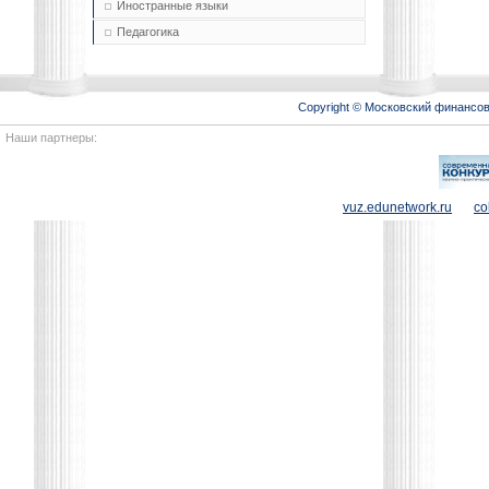
Иностранные языки
Педагогика
Copyright © Московский финансо
Наши партнеры:
vuz.edunetwork.ru
co