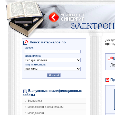
Досту
Поиск материалов по
препо
фразе:
дисциплине:
типу материала:
Ло
Пр
Выпускные квалификационные
работы
Экономика
Менеджмент в организации
Менеджмент