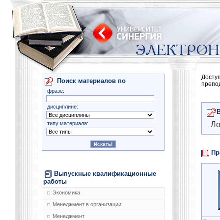
Досту
Поиск материалов по
препо
фразе:
дисциплине:
типу материала:
Ло
Пр
Выпускные квалификационные
работы
Экономика
Менеджмент в организации
Менеджмент